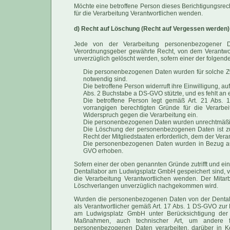
Möchte eine betroffene Person dieses Berichtigungsrech
für die Verarbeitung Verantwortlichen wenden.
d) Recht auf Löschung (Recht auf Vergessen werden)
Jede von der Verarbeitung personenbezogener D
Verordnungsgeber gewährte Recht, von dem Verantwor
unverzüglich gelöscht werden, sofern einer der folgenden 
Die personenbezogenen Daten wurden für solche Zwe
notwendig sind.
Die betroffene Person widerruft ihre Einwilligung, a
Abs. 2 Buchstabe a DS-GVO stützte, und es fehlt an 
Die betroffene Person legt gemäß Art. 21 Abs.
vorrangigen berechtigten Gründe für die Verarbe
Widerspruch gegen die Verarbeitung ein.
Die personenbezogenen Daten wurden unrechtmäßig
Die Löschung der personenbezogenen Daten ist zur
Recht der Mitgliedstaaten erforderlich, dem der Veran
Die personenbezogenen Daten wurden in Bezug auf
GVO erhoben.
Sofern einer der oben genannten Gründe zutrifft und e
Dentallabor am Ludwigsplatz GmbH gespeichert sind, ver
die Verarbeitung Verantwortlichen wenden. Der Mita
Löschverlangen unverzüglich nachgekommen wird.
Wurden die personenbezogenen Daten von der Dentall
als Verantwortlicher gemäß Art. 17 Abs. 1 DS-GVO zur 
am Ludwigsplatz GmbH unter Berücksichtigung der
Maßnahmen, auch technischer Art, um andere für 
personenbezogenen Daten verarbeiten, darüber in Ke