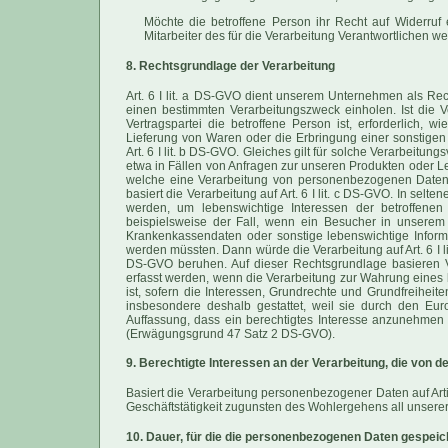
Möchte die betroffene Person ihr Recht auf Widerruf 
Mitarbeiter des für die Verarbeitung Verantwortlichen w
8. Rechtsgrundlage der Verarbeitung
Art. 6 I lit. a DS-GVO dient unserem Unternehmen als Rec
einen bestimmten Verarbeitungszweck einholen. Ist die 
Vertragspartei die betroffene Person ist, erforderlich, w
Lieferung von Waren oder die Erbringung einer sonstigen 
Art. 6 I lit. b DS-GVO. Gleiches gilt für solche Verarbeitu
etwa in Fällen von Anfragen zur unseren Produkten oder Le
welche eine Verarbeitung von personenbezogenen Daten erf
basiert die Verarbeitung auf Art. 6 I lit. c DS-GVO. In se
werden, um lebenswichtige Interessen der betroffene
beispielsweise der Fall, wenn ein Besucher in unserem 
Krankenkassendaten oder sonstige lebenswichtige Inform
werden müssten. Dann würde die Verarbeitung auf Art. 6 I li
DS-GVO beruhen. Auf dieser Rechtsgrundlage basieren V
erfasst werden, wenn die Verarbeitung zur Wahrung eines 
ist, sofern die Interessen, Grundrechte und Grundfreihei
insbesondere deshalb gestattet, weil sie durch den Eu
Auffassung, dass ein berechtigtes Interesse anzunehmen 
(Erwägungsgrund 47 Satz 2 DS-GVO).
9. Berechtigte Interessen an der Verarbeitung, die von 
Basiert die Verarbeitung personenbezogener Daten auf Artik
Geschäftstätigkeit zugunsten des Wohlergehens all unserer 
10. Dauer, für die die personenbezogenen Daten gespei