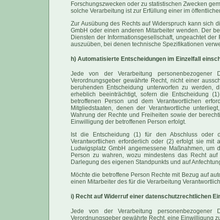
Forschungszwecken oder zu statistischen Zwecken gemäß
solche Verarbeitung ist zur Erfüllung einer im öffentlich
Zur Ausübung des Rechts auf Widerspruch kann sich die
GmbH oder einen anderen Mitarbeiter wenden. Der bet
Diensten der Informationsgesellschaft, ungeachtet der R
auszuüben, bei denen technische Spezifikationen verw
h) Automatisierte Entscheidungen im Einzelfall einschl
Jede von der Verarbeitung personenbezogener D
Verordnungsgeber gewährte Recht, nicht einer ausschli
beruhenden Entscheidung unterworfen zu werden, die
erheblich beeinträchtigt, sofern die Entscheidung (
betroffenen Person und dem Verantwortlichen erford
Mitgliedstaaten, denen der Verantwortliche unterli
Wahrung der Rechte und Freiheiten sowie der berechtig
Einwilligung der betroffenen Person erfolgt.
Ist die Entscheidung (1) für den Abschluss oder 
Verantwortlichen erforderlich oder (2) erfolgt sie mit 
Ludwigsplatz GmbH angemessene Maßnahmen, um die R
Person zu wahren, wozu mindestens das Recht auf Er
Darlegung des eigenen Standpunkts und auf Anfechtung
Möchte die betroffene Person Rechte mit Bezug auf aut
einen Mitarbeiter des für die Verarbeitung Verantwortli
i) Recht auf Widerruf einer datenschutzrechtlichen Ei
Jede von der Verarbeitung personenbezogener D
Verordnungsgeber gewährte Recht, eine Einwilligung zu