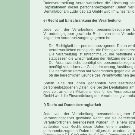
Datenverarbeitung Verantwortlichen die Löschung s
Replikationen dieser personenbezogenen Daten verlang
Dentallabor am Ludwigsplatz GmbH wird im Einzelfall 
e) Recht auf Einschränkung der Verarbeitung
Jede von der Verarbeitung personenbezogener D
Verordnungsgeber gewährte Recht, von dem Verantwor
folgenden Voraussetzungen gegeben ist:
Die Richtigkeit der personenbezogenen Daten wird 
Verantwortlichen ermöglicht, die Richtigkeit der p
Die Verarbeitung ist unrechtmäßig, die betroffe
stattdessen die Einschränkung der Nutzung der pe
Der Verantwortliche benötigt die personenbezogene
benötigt sie jedoch zur Geltendmachung, Ausübung 
Die betroffene Person hat Widerspruch gegen die Ver
ob die berechtigten Gründe des Verantwortlichen g
Sofern eine der oben genannten Voraussetzung
personenbezogenen Daten, die bei der Dentallabor am 
jederzeit an einen Mitarbeiter des für die Verarbeitu
GmbH wird die Einschränkung der Verarbeitung veranla
f) Recht auf Datenübertragbarkeit
Jede von der Verarbeitung personenbezogener D
Verordnungsgeber gewährte Recht, die sie betreffe
Verantwortlichen bereitgestellt wurden, in einem st
außerdem das Recht, diese Daten einem anderen Ve
personenbezogenen Daten bereitgestellt wurden, zu übe
Buchstabe a DS-GVO oder Art. 9 Abs. 2 Buchstabe a DS