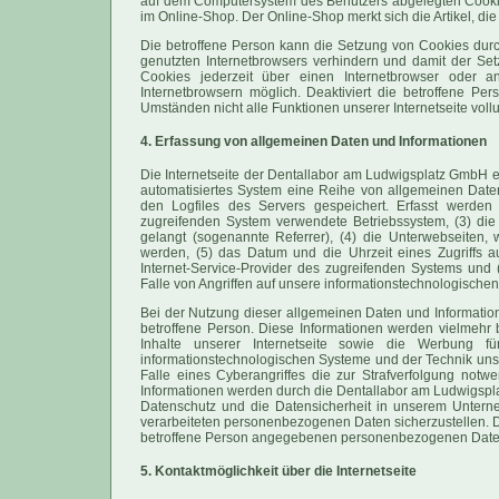
auf dem Computersystem des Benutzers abgelegten Cookie
im Online-Shop. Der Online-Shop merkt sich die Artikel, die
Die betroffene Person kann die Setzung von Cookies durch
genutzten Internetbrowsers verhindern und damit der Se
Cookies jederzeit über einen Internetbrowser oder 
Internetbrowsern möglich. Deaktiviert die betroffene Pe
Umständen nicht alle Funktionen unserer Internetseite voll
4. Erfassung von allgemeinen Daten und Informationen
Die Internetseite der Dentallabor am Ludwigsplatz GmbH erf
automatisiertes System eine Reihe von allgemeinen Date
den Logfiles des Servers gespeichert. Erfasst werde
zugreifenden System verwendete Betriebssystem, (3) die I
gelangt (sogenannte Referrer), (4) die Unterwebseiten, 
werden, (5) das Datum und die Uhrzeit eines Zugriffs auf 
Internet-Service-Provider des zugreifenden Systems und
Falle von Angriffen auf unsere informationstechnologische
Bei der Nutzung dieser allgemeinen Daten und Informatio
betroffene Person. Diese Informationen werden vielmehr ben
Inhalte unserer Internetseite sowie die Werbung fü
informationstechnologischen Systeme und der Technik unse
Falle eines Cyberangriffes die zur Strafverfolgung not
Informationen werden durch die Dentallabor am Ludwigsplat
Datenschutz und die Datensicherheit in unserem Unterne
verarbeiteten personenbezogenen Daten sicherzustellen. D
betroffene Person angegebenen personenbezogenen Daten
5. Kontaktmöglichkeit über die Internetseite